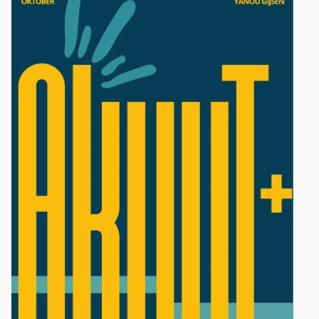
ALGEMEEN WELZIJN
INTERNATIONAAL
Orientation Days
ERELEDEN
DOC'S BAR
ZaMo reserveringen
VERKIEZINGEN MEDICA 2026
PARTNERS
NL
EN