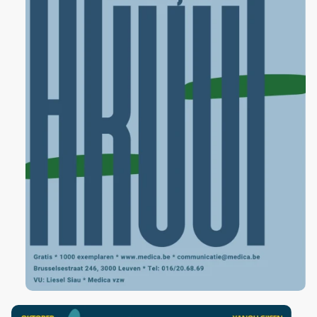
Opportunities
EVENTS
Galabal 2026 - A Night On Park Avenue
Development
Fotogalerij
EERSTEJAARSWERKING
Eerstejaarsactiviteiten
Startersdagen
Eerstejaarsweekend
ONDERWIJS
WikiMedica
Gouden Krijtjes
Jaargroepen