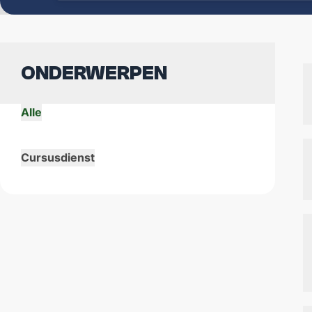
DOC'S BAR
ONDERWERPEN
ZaMo reserveringen
Alle
Cursusdienst