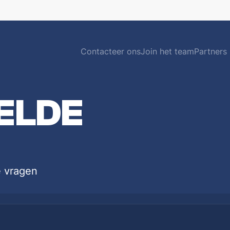
Contacteer ons
Join het team
Partners
CURSUSDIENST
BLIJ
ELDE
Bestel je boeken
Akuut+
Webshop biomedisch leermateriaal
Medica'
FAQ
Opportu
EERSTEJAARSWERKING
OND
je vragen
Eerstejaarsactiviteiten
WikiMe
Startersdagen
Gouden 
Eerstejaarsweekend
Jaargr
INTERNATIONAAL
ERE