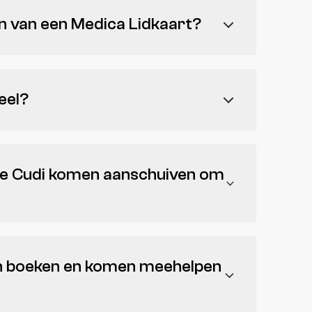
ssen, doktersjassen en klompen.
en van een Medica Lidkaart?
 de Medica Cursusdienst en op bepaalde
e Raaf
20% korting in hun printshop op
eel?
geleverd door Acco. Je betaalt in dat geval
 de Cudi komen aanschuiven om
open op het exacte moment van de
hun boeken en komen meehelpen