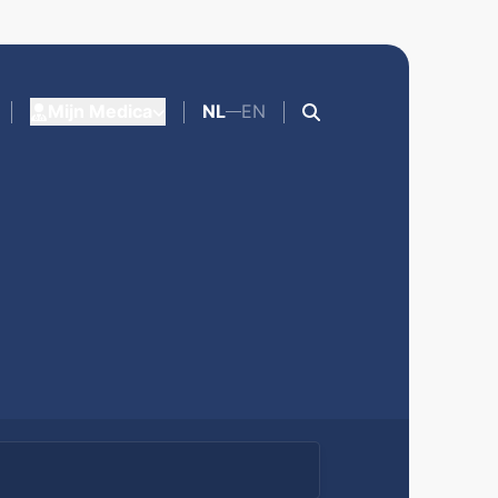
Mijn Medica
NL
EN
F OP DE HOOGTE
s Bureau
nities
ERWIJS
dica
Krijtjes
oepen
LEDEN