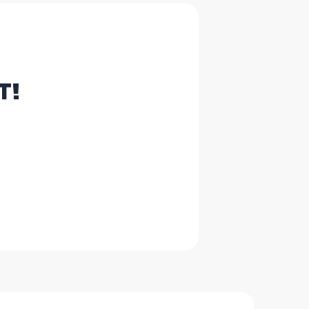
pmiddelen' en 'Medica merchandise'.
e bestelling
hier
.
l boeken te kiezen? Dan heeft de
gaat om een foutje? Contacteer
helpdesk-
T!