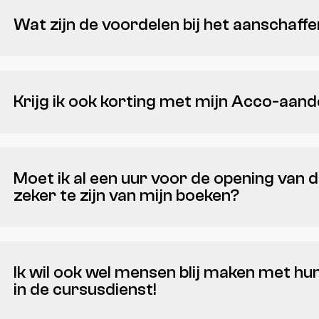
Bij de cursusdienst vind je ook pasmodellen voor laboja
Wat zijn de voordelen bij het aanschaff
Bij aankoop van een Medica Lidkaart krijg je korting in
Medica evenementen. Verder geeft onze drukker
Copy D
Krijg ik ook korting met mijn Acco-aand
vertoon van je lidkaart.
Met je Acco-aandeel krijg je korting op cursusmateriaal 
de ledenprijs i.p.v. de standaardprijs.
Moet ik al een uur voor de opening van
zeker te zijn van mijn boeken?
Nee, dit is zeker niet de bedoeling. De Cudi gaat pas 
openingsuren.
Ik wil ook wel mensen blij maken met 
in de cursusdienst!