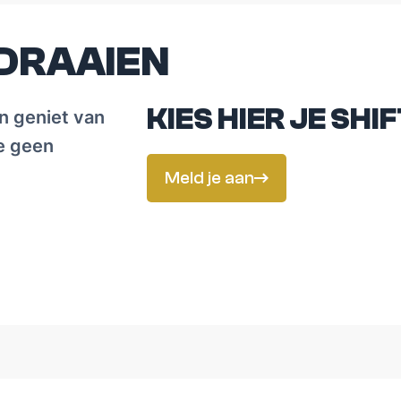
'Opties' bij categorieën 'Bureaumateriaal', 'Codex', 'Hul
- Voltooi je bestelling en betaal vooraf online. Je vindt j
EDRAAIEN
Zie je geen winkelmandje en plus-minknop om het aanta
cursusdienst de bestellingen gesloten. Denk je dat het 
cudi@medica.be
!
KIES HIER JE SHIF
n geniet van
je geen
Meld je aan