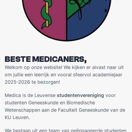
Opportunities
EVENTS
Galabal 2026 - A Night On Park Avenue
Development
Fotogalerij
EERSTEJAARSWERKING
BESTE MEDICANERS,
Eerstejaarsactiviteiten
Welkom op onze website! We kijken er alvast naar uit
Startersdagen
om jullie een leerrijk en vooral sfeervol academiejaar
Eerstejaarsweekend
2025-2026 te bezorgen!
ONDERWIJS
Medica is de Leuvense
studentenvereniging
voor
studenten Geneeskunde en Biomedische
WikiMedica
Wetenschappen aan de Faculteit Geneeskunde van de
Gouden Krijtjes
KU Leuven.
Jaargroepen
We bestaan uit een team van geëngageerde studenten