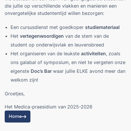
ALGEMEEN WELZIJN
die jullie op verschillende vlakken en manieren een
onvergetelijke studententijd willen bezorgen:
INTERNATIONAAL
Orientation Days
Een cursusdienst met goedkoper
studiemateriaal
Het
vertegenwoordigen
van de stem van de
ERELEDEN
student op onderwijsvlak en leuvensbreed
Het organiseren van de leukste
activiteiten
, zoals
DOC'S BAR
ons galabal of symposium, en niet te vergeten onze
ZaMo reserveringen
eigenste
Doc’s Bar
waar jullie ELKE avond meer dan
welkom zijn!
VERKIEZINGEN MEDICA 2026
Groetjes,
PARTNERS
Het Medica-praesidium van 2025-2026
Home
NL
EN