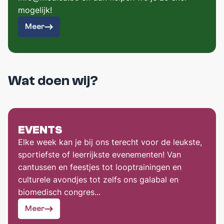
mogelijk!
Meer
Wat doen wij?
EVENTS
Elke week kan je bij ons terecht voor de leukste,
sportiefste of leerrijkste evenementen! Van
cantussen en feestjes tot looptrainingen en
culturele avondjes tot zelfs ons galabal en
biomedisch congres...
Meer