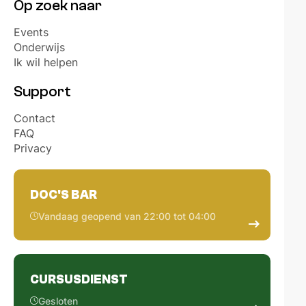
ALGEMEEN WELZIJN
Op zoek naar
Events
INTERNATIONAAL
Onderwijs
Ik wil helpen
Orientation Days
Support
ERELEDEN
Contact
FAQ
DOC'S BAR
Privacy
ZaMo reserveringen
DOC'S BAR
VERKIEZINGEN MEDICA 2026
Vandaag geopend van 22:00 tot 04:00
PARTNERS
CURSUSDIENST
NL
EN
Gesloten