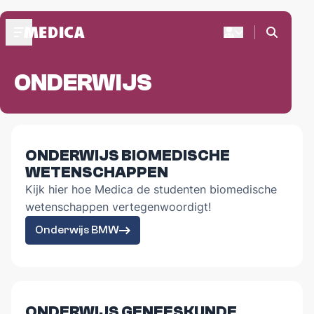
ONDERWIJS
OVER MEDICA
Praesidium 2025-2026
Medica's Structuur
Presides Medicae
ONDERWIJS BIOMEDISCHE
WETENSCHAPPEN
CURSUSDIENST
Kijk hier hoe Medica de studenten biomedische
Bestel je boeken
wetenschappen vertegenwoordigt!
Webshop biomedisch leermateriaal
FAQ
Onderwijs BMW
BLIJF OP DE HOOGTE
Akuut+
Medica's Bureau
ONDERWIJS GENEESKUNDE