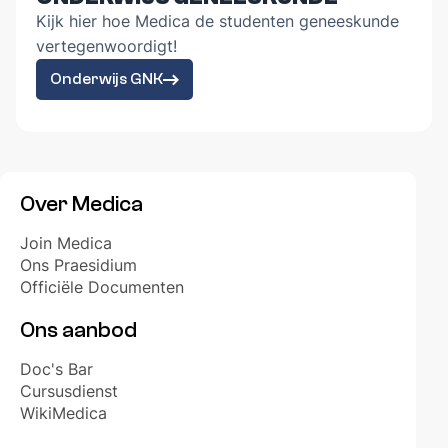
Opportunities
Kijk hier hoe Medica de studenten geneeskunde
vertegenwoordigt!
EVENTS
Onderwijs GNK
Galabal 2026 - A Night On Park Avenue
Development
Fotogalerij
EERSTEJAARSWERKING
Over Medica
Eerstejaarsactiviteiten
Join Medica
Startersdagen
Ons Praesidium
Eerstejaarsweekend
Officiële Documenten
ONDERWIJS
Ons aanbod
WikiMedica
Doc's Bar
Gouden Krijtjes
Cursusdienst
Jaargroepen
WikiMedica