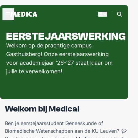
EERSTEJAARSWERKING
OVER MEDICA
Welkom op de prachtige campus
Praesidium 2025-2026
Medica's Structuur
Gasthuisberg! Onze eerstejaarswerking
Presides Medicae
voor academiejaar '26-'27 staat klaar om
jullie te verwelkomen!
CURSUSDIENST
Bestel je boeken
Webshop biomedisch leermateriaal
FAQ
Welkom bij Medica!
BLIJF OP DE HOOGTE
Ben je eerstejaarsstudent Geneeskunde of
Akuut+
Biomedische Wetenschappen aan de KU Leuven?
🎓
Medica's Bureau