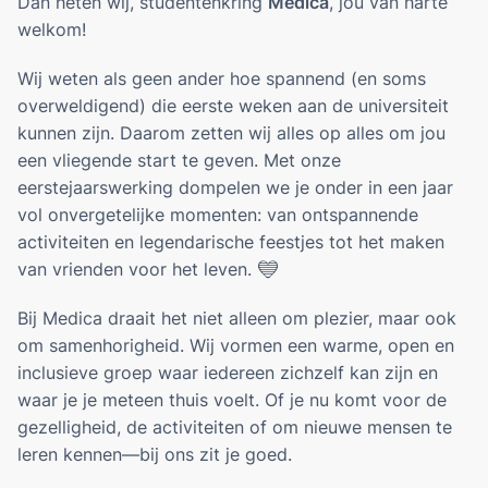
Dan heten wij, studentenkring
Medica
, jou van harte
Opportunities
welkom!
EVENTS
Wij weten als geen ander hoe spannend (en soms
Galabal 2026 - A Night On Park Avenue
overweldigend) die eerste weken aan de universiteit
Development
kunnen zijn. Daarom zetten wij alles op alles om jou
Fotogalerij
een vliegende start te geven. Met onze
eerstejaarswerking dompelen we je onder in een jaar
EERSTEJAARSWERKING
vol onvergetelijke momenten: van ontspannende
activiteiten en legendarische feestjes tot het maken
Eerstejaarsactiviteiten
Startersdagen
van vrienden voor het leven.
💙
Eerstejaarsweekend
Bij Medica draait het niet alleen om plezier, maar ook
om samenhorigheid. Wij vormen een warme, open en
ONDERWIJS
inclusieve groep waar iedereen zichzelf kan zijn en
WikiMedica
waar je je meteen thuis voelt. Of je nu komt voor de
Gouden Krijtjes
gezelligheid, de activiteiten of om nieuwe mensen te
Jaargroepen
leren kennen—bij ons zit je goed.