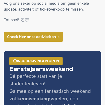
ALGEMEEN WELZIJN
Volg ons zeker op social media om geen enkele
update, activiteit of ticketverkoop te missen.
INTERNATIONAAL
Tot snel!
👋
💙
Orientation Days
ERELEDEN
Check hier onze activiteiten
DOC'S BAR
ZaMo reserveringen
INSCHRIJVINGEN OPEN
Eerstejaarsweekend
VERKIEZINGEN MEDICA 2026
Dé perfecte start van je
PARTNERS
studentenleven!
Ga mee op een fantastisch weekend
NL
EN
vol
kennismakingsspelen
, een