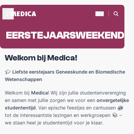
EERSTEJAARSWEEKEND
OVER MEDICA
Praesidium 2025-2026
Medica's Structuur
Welkom bij Medica!
Presides Medicae
Liefste eerstejaars Geneeskunde en Biomedische
🎓
CURSUSDIENST
Wetenschappen
Bestel je boeken
Webshop biomedisch leermateriaal
Welkom bij
Medica
! Wij zijn jullie studentenvereniging
FAQ
en samen met jullie zorgen we voor een
onvergetelijke
studententijd
. Van epische feestjes en cantussen
🍻
BLIJF OP DE HOOGTE
tot de interessantste lezingen en werkgroepen
–
📚
we staan heel je studententijd voor je klaar.
Akuut+
Medica's Bureau