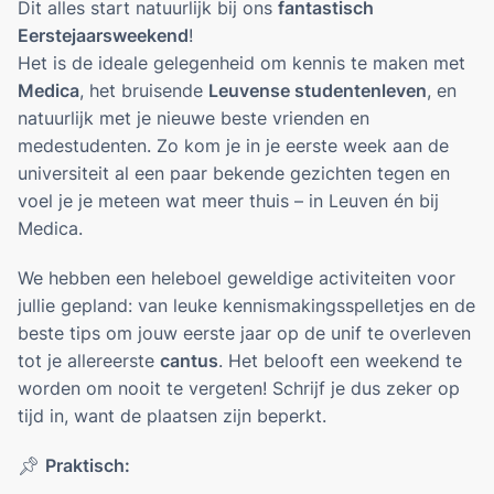
Opportunities
Dit alles start natuurlijk bij ons
fantastisch
Eerstejaarsweekend
!
Het is de ideale gelegenheid om kennis te maken met
EVENTS
Medica
, het bruisende
Leuvense studentenleven
, en
Galabal 2026 - A Night On Park Avenue
natuurlijk met je nieuwe beste vrienden en
Development
medestudenten. Zo kom je in je eerste week aan de
Fotogalerij
universiteit al een paar bekende gezichten tegen en
voel je je meteen wat meer thuis – in Leuven én bij
EERSTEJAARSWERKING
Medica.
Eerstejaarsactiviteiten
Startersdagen
We hebben een heleboel geweldige activiteiten voor
Eerstejaarsweekend
jullie gepland: van leuke kennismakingsspelletjes en de
beste tips om jouw eerste jaar op de unif te overleven
ONDERWIJS
tot je allereerste
cantus
. Het belooft een weekend te
worden om nooit te vergeten! Schrijf je dus zeker op
WikiMedica
tijd in, want de plaatsen zijn beperkt.
Gouden Krijtjes
Jaargroepen
Praktisch:
📌