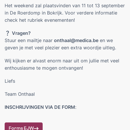
ALGEMEEN WELZIJN
Het weekend zal plaatsvinden van 11 tot 13 september
in De Roerdomp in Bokrijk. Voor verdere informatie
INTERNATIONAAL
check het rubriek evenementen!
Orientation Days
Vragen?
❓
Stuur een mailtje naar
onthaal@medica.be
en we
ERELEDEN
geven je met veel plezier een extra woordje uitleg.
DOC'S BAR
Wij kijken er alvast enorm naar uit om jullie met veel
enthousiasme te mogen ontvangen!
ZaMo reserveringen
Liefs
VERKIEZINGEN MEDICA 2026
Team Onthaal
PARTNERS
INSCHRIJVINGEN VIA DE FORM
:
NL
EN
Forms EJW