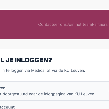
Contacteer ons
Join het team
Partners
CURSUSDIENST
BLIJ
Bestel je boeken
Akuut+
Webshop biomedisch leermateriaal
Medica'
L JE INLOGGEN?
FAQ
Opportu
 in te loggen via Medica, of via de KU Leuven.
EERSTEJAARSWERKING
OND
Eerstejaarsactiviteiten
WikiMe
Startersdagen
Gouden 
ven
Eerstejaarsweekend
Jaargr
t doorgestuurd naar de inlogpagina van KU Leuven
INTERNATIONAAL
ERE
account