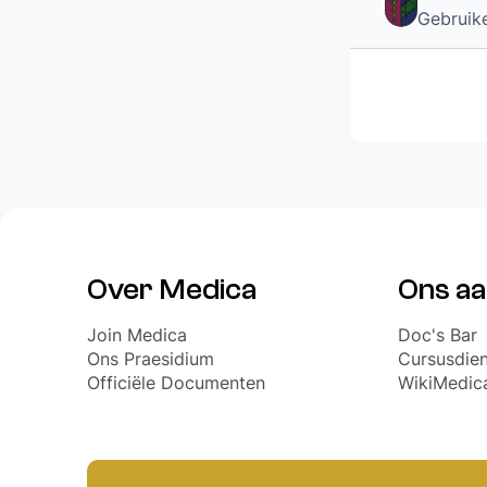
Gebruik
DOC'S BAR
ZaMo reserveringen
Over Medica
Ons a
Join Medica
Doc's Bar
Ons Praesidium
Cursusdien
Officiële Documenten
WikiMedic