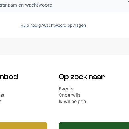
ersnaam en wachtwoord
Orientation Days
VERKIEZINGEN MEDICA 2026
PAR
Hulp nodig?
Wachtwoord opvragen
anbod
Op zoek naar
Events
st
Onderwijs
a
Ik wil helpen