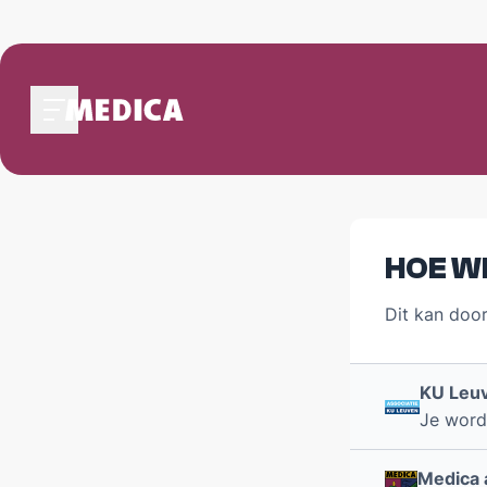
OVER MEDICA
Praesidium 2025-2026
Medica's Structuur
HOE WI
Presides Medicae
Dit kan door
EVENTS
Galabal 2026 - A Night On Park Avenue
Development
KU Leu
Fotogalerij
Je word
ALGEMEEN WELZIJN
Medica 