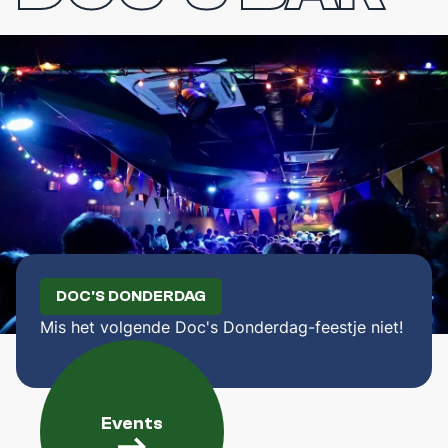
Opportunities
EVENTS
Galabal 2026 - A Night On Park Avenue
Development
Fotogalerij
EERSTEJAARSWERKING
Eerstejaarsactiviteiten
Startersdagen
Eerstejaarsweekend
DOC'S DONDERDAG
ONDERWIJS
Mis het volgende Doc's Donderdag-feestje niet!
WikiMedica
Gouden Krijtjes
Jaargroepen
Events