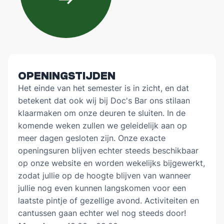
ALGEMEEN WELZIJN
INTERNATIONAAL
Orientation Days
ERELEDEN
OPENINGSTIJDEN
Het einde van het semester is in zicht, en dat
betekent dat ook wij bij Doc's Bar ons stilaan
DOC'S BAR
klaarmaken om onze deuren te sluiten. In de
ZaMo reserveringen
komende weken zullen we geleidelijk aan op
meer dagen gesloten zijn. Onze exacte
VERKIEZINGEN MEDICA 2026
openingsuren blijven echter steeds beschikbaar
op onze website en worden wekelijks bijgewerkt,
PARTNERS
zodat jullie op de hoogte blijven van wanneer
jullie nog even kunnen langskomen voor een
laatste pintje of gezellige avond. Activiteiten en
NL
EN
cantussen gaan echter wel nog steeds door!