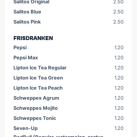
Salitos Original
2.50
Salitos Blue
2.50
Salitos Pink
2.50
FRISDRANKEN
Pepsi
1.20
Pepsi Max
1.20
Lipton Ice Tea Regular
1.20
Lipton Ice Tea Green
1.20
Lipton Ice Tea Peach
1.20
Schweppes Agrum
1.20
Schweppes Mojito
1.20
Schweppes Tonic
1.20
Seven-Up
1.20
RedBull (Regular, watermelon, cactus,