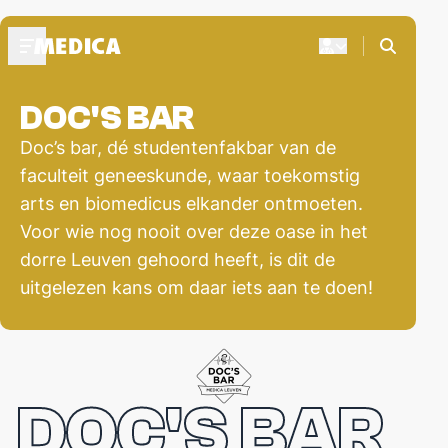
DOC'S BAR
OVER MEDICA
Doc’s bar, dé studentenfakbar van de
Praesidium 2025-2026
Medica's Structuur
faculteit geneeskunde, waar toekomstig
Presides Medicae
arts en biomedicus elkander ontmoeten.
Voor wie nog nooit over deze oase in het
CURSUSDIENST
dorre Leuven gehoord heeft, is dit de
Bestel je boeken
uitgelezen kans om daar iets aan te doen!
Webshop biomedisch leermateriaal
FAQ
BLIJF OP DE HOOGTE
DOC'S BAR
Akuut+
Medica's Bureau