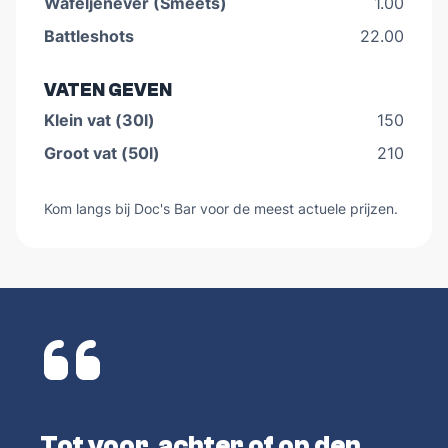
Wafeljenever (Smeets)
1.00
Battleshots
22.00
VATEN GEVEN
Klein vat (30l)
150
Groot vat (50l)
210
Kom langs bij Doc's Bar voor de meest actuele prijzen.
Tot voor, achter of op den