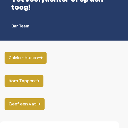
toog!
Bar Team
ZaMo - huren
Kom Tappen
Geef een vat